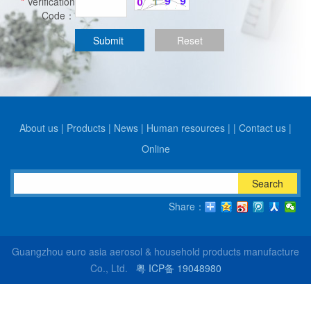
*
Verification
Code：
About us
|
Products
|
News
|
Human resources
|
|
Contact us
|
Online
Search
Share：
Guangzhou euro asia aerosol & household products manufacture
Co., Ltd.
粤 ICP备 19048980