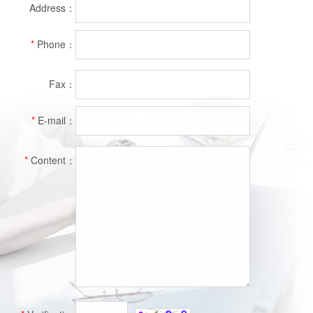
Address：
*
Phone：
Fax：
*
E-mail：
*
Content：