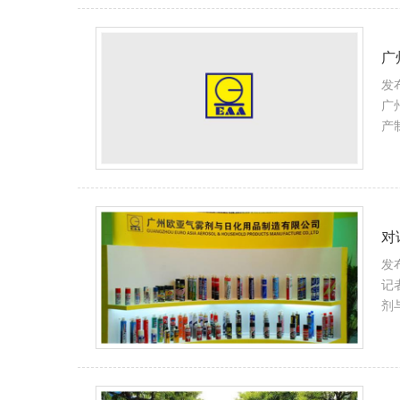
广
发布
广
产
对
发布
记
剂