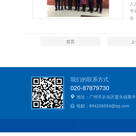
人
号
会
首页
上
我们的联系方式
020-87879730
地址：广州市从化区鳌头镇聚丰
电邮：894206554@qq.com