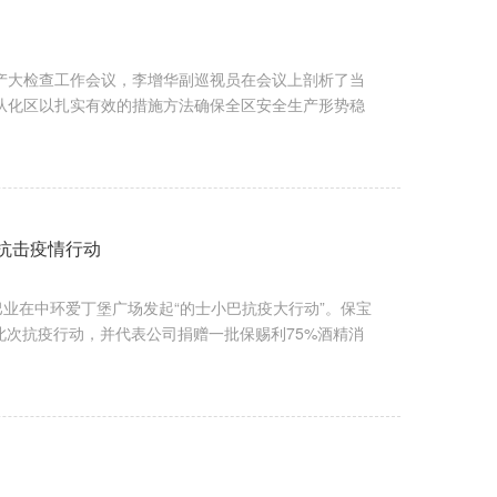
产大检查工作会议，李增华副巡视员在会议上剖析了当
从化区以扎实有效的措施方法确保全区安全生产形势稳
抗击疫情行动
业在中环爱丁堡广场发起“的士小巴抗疫大行动”。保宝
加此次抗疫行动，并代表公司捐赠一批保赐利75%酒精消