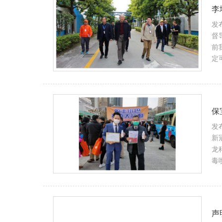
李
发布
督
前
定
保
发布
新
龙
毒
声