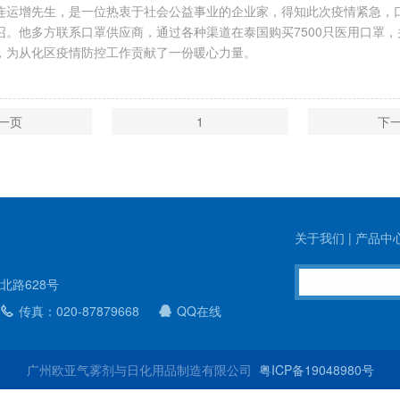
连运增先生，是一位热衷于社会公益事业的企业家，得知此次疫情紧急，
召。他多方联系口罩供应商，通过各种渠道在泰国购买7500只医用口罩
，为从化区疫情防控工作贡献了一份暖心力量。
一页
1
下
关于我们
|
产品中
北路628号
传真：020-87879668
QQ在线
广州欧亚气雾剂与日化用品制造有限公司
粤ICP备19048980号