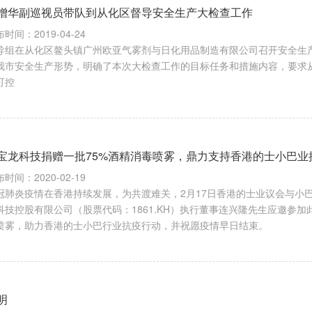
增华副巡视员带队到从化区督导安全生产大检查工作
时间：2019-04-24
导组在从化区鳌头镇广州欧亚气雾剂与日化用品制造有限公司召开安全生
我市安全生产形势，明确了本次大检查工作的目标任务和措施内容，要求
可控
宝龙科技捐赠一批75%酒精消毒喷雾，鼎力支持香港的士小巴业
时间：2020-02-19
冠肺炎疫情在香港持续发展，为共渡难关，2月17日香港的士业议会与小巴
科技控股有限公司（股票代码：1861.KH）执行董事连兴隆先生应邀参
喷雾，助力香港的士小巴行业抗疫行动，并祝愿疫情早日结束。
明