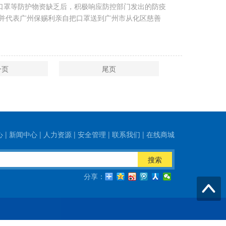
口罩等防护物资缺乏后，积极响应防控部门发出的防疫
，并代表广州保赐利亲自把口罩送到广州市从化区慈善
一页
尾页
心
|
新闻中心
|
人力资源
|
安全管理
|
联系我们
|
在线商城
搜索
分享：