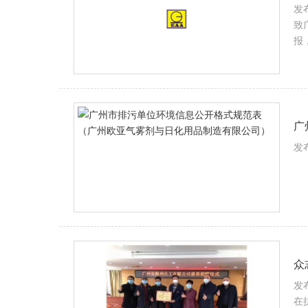
发布
致
报
广
发布
众
发布
在